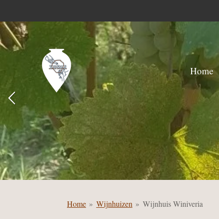
Ga
direct
naar
de
hoofdinhoud
Home
Home
»
Wijnhuizen
»
Wijnhuis Winiveria