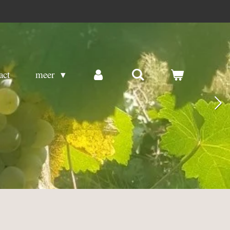
act
meer