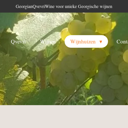
GeorgianQvevriWine voor unieke Georgische wijnen
Qvevri
Wijnen
Wijnhuizen
Cont