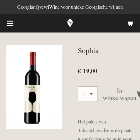
GeorgianQvevriWine voor unieke Georgische wijnen
Ga
direct
naar
de
hoofdinhoud
Sophia
€ 19,00
In
winkelwagen
Het paleis van
Tchactchavadze is de plaats
waar Georgische wijn voor