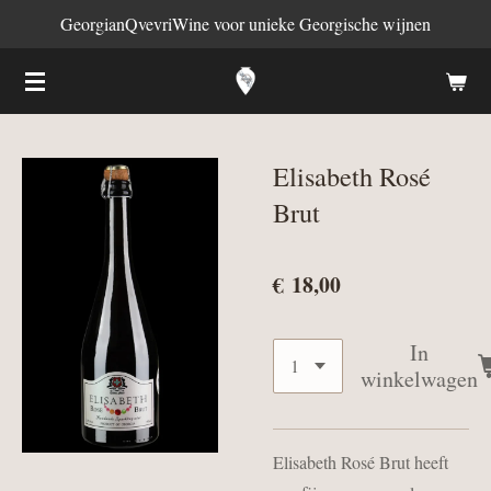
GeorgianQvevriWine voor unieke Georgische wijnen
Ga
direct
naar
de
hoofdinhoud
Elisabeth Rosé
Brut
€ 18,00
In
winkelwagen
Elisabeth Rosé Brut heeft