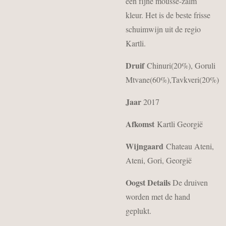
een fijne mousse-zalm
kleur. Het is de beste frisse
schuimwijn uit de regio
Kartli.
Druif
Chinuri(20%), Goruli
Mtvane(60%),Tavkveri(20%)
Jaar
2017
Afkomst
Kartli Georgië
Wijngaard
Chateau Ateni,
Ateni, Gori, Georgië
Oogst Details
De druiven
worden met de hand
geplukt.