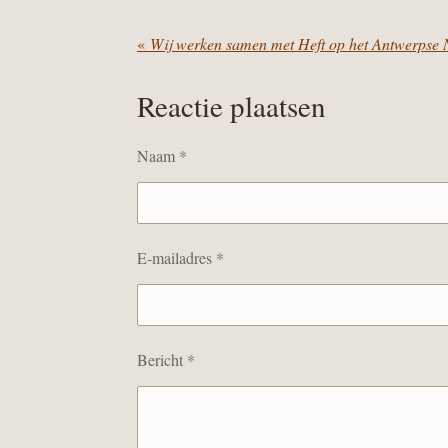
«
Wij werken samen met Heft op het Antwerpse 
Reactie plaatsen
Naam *
E-mailadres *
Bericht *