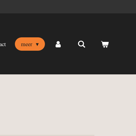
act
meer