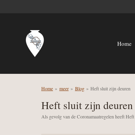
Ga
direct
naar
de
hoofdinhoud
Home
Home
»
meer
»
Blog
»
Heft sluit zijn deuren
Heft sluit zijn deuren
Als gevolg van de Coronamaatregelen heeft Heft